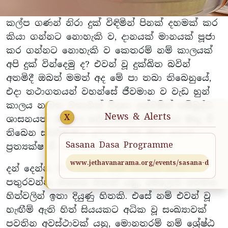
කල්ප ගණන් නිරා දුක් විඳිමින් පිනක් දහමක් කර
කියා ගන්නට නොහැකි ව, දානයක් මානයක් පූජා
කර ගන්නට නොහැකි ව කෙතරම් නම් කාලයක්
අපි දුක් වින්දෙමු ද? එවන් වූ දුක්ඛිත බවින්
අතමිදී ඔබත් මමත් අද මේ පා තබා තිබෙනුයේ,
එදා තථාගතයන් වහන්සේ ජීවමාන ව වැඩ හුන්
කාලය නැවත වතාවක් විදහා දක්වමින් සම්බුද්ධ
News & Alerts
X
ශාසනයත්, නිර්මල සද්ධර්මයත් ලෝකයට මතු වී
තිබෙන ස්වර්ණමය යුගයක බව මනා කොට
Sasana Dasa Programme
ප්‍රත්‍යක්ෂ වී හමාර ය.
www.jethavanarama.org/events/sasana-daasa
දන් දෙන්න, සිල් ගන්න, ගුණ වඩමින් මෙත
පතුරවන්න, හිතෙන හිතක් යනු, මෙලොව පවතින
හිත්වලින් ඉතා දියුණු හිතකි. එසේ නම් එවන් වූ
හැඟීම් ඇති හිත් සියයකට අධික වූ සංඛ්‍යාවක්
පවතින අවස්ථාවක් යනු, මොනතරම් නම් ශ්‍රේෂ්ඨ