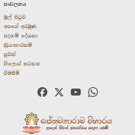
සංචලනය
මුල් පිටුව
අපගේ අරමුණ
සදහම් දේශනා
ක්‍රියාකාරකම්
පුවත්
බ්ලොග් සටහන
විමසීම්