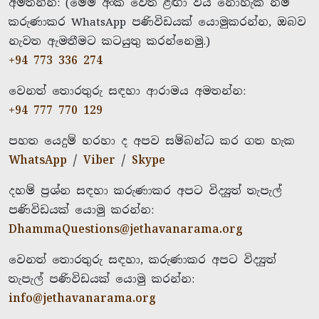
අමතන්න: (මෙම අංක වෙත ළඟා විය නොහැකි නම්
කරුණාකර WhatsApp පණිවිඩයක් යොමුකරන්න, ඔබව
නැවත ඇමතීමට කටයුතු කරන්නෙමු.)
+94 773 336 274
වෙනත් තොරතුරු සඳහා ආරාමය අමතන්න:
+94 777 770 129
පහත යෙදුම් හරහා ද අපව සම්බන්ධ කර ගත හැක
WhatsApp
/
Viber
/
Skype
දහම් ප්‍රශ්න සඳහා කරුණාකර අපට විද්‍යුත් තැපැල්
පණිවිඩයක් යොමු කරන්න:
DhammaQuestions@jethavanarama.org
වෙනත් තොරතුරු සඳහා, කරුණාකර අපට විද්‍යුත්
තැපැල් පණිවිඩයක් යොමු කරන්න:
info@jethavanarama.org