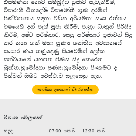
එපමණක් නොව සම්බුද්ධ පූජාව පැවැත්විම,
වීතරාගී වීතදෝෂි විතමෝහී ගුණ දරමින්
පිණ්ඩපාතය සඳහා වඩින අර්යමහා සංඝ රත්නය
විෂයෙහි දන් පැන් පූජා කිරීම, පාත්‍රා ධාතුන් පිරිසිදු
කිරිම, අෂ්ට පරිෂ්කාර, සෙසු පරිෂ්කාර පූජාවන් සිදු
කර නගා ගත් මහා පුණ්‍ය ශක්තිය අවසානයේ
සංසාර ණය ගණුදෙණු පියවෙමින් ලෝක
සත්වයාගේ යහපත පිණිස සිදු කෙරෙන
බුක්තානුමෝදනා පුණ්‍යානුමෝදනා පිංකමට ද
පින්වත් ඔබට අවස්ථාව සැළසෙනු ඇත.
සාංඝික දානයක් බාරගන්න
විවෘත වේලාවන්
සදුදා
07:00 පෙ.ව - 12:30 ප.ව