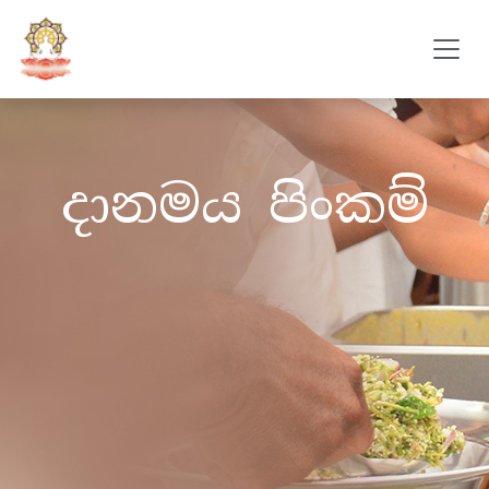
දානමය පිංකම්