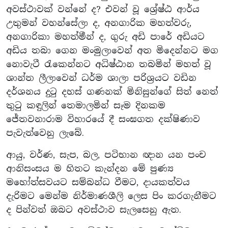
අවස්ථාවක් වන්නේ ද? එවන් වූ ශ්‍රේෂ්ඨ ආර්ය
උතුමන් වහන්සේලා ද, අනගාරික මහත්වරු,
අනගාරිකා මහත්මීන් ද, ගුරු අඩි පාරේ අඩියට
අඩිය තබා ගෙන මංමුලාවෙන් අත මිදෙන්නට මග
නොවැටී රැකෙන්නට අධිෂ්ඨාන තබමින් මහත් වූ
ශාන්ත ලීලාවෙන් ධර්ම ශාලා පරිශ්‍රයට වඩින
දර්ශනය දුටු දහස් ගණනක් මිනිසුන්ගේ සිත් නෙත්
තුටු කඳුලින් තෙමාලමින් සෑම දිනකම
ජේතවනාරාම විහාරයේ දී සංඝගත දක්ෂිණාව
පැවැත්වෙනු ලැබේ.
ආයු, වර්ණ, සැප, බල, පටිභාන ඥාන යන පංච
ආනිසංසය ම හිතට කැන්දන මේ පුණ්‍ය
මහෝත්සවයට සම්බන්ධ වීමට, දායකත්වය
දැරිමට මෙන්ම නිර්මාණශීලි ලෙස පිං කරගැනීමට
ද පින්වත් ඔබට අවස්ථාව සැලසෙනු ඇත.