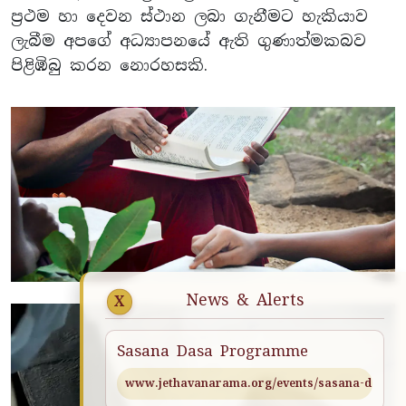
ප්‍රථම හා දෙවන ස්ථාන ලබා ගැනීමට හැකියාව
ලැබීම අපගේ අධ්‍යාපනයේ ඇති ගුණාත්මකබව
පිළිඹිබු කරන නොරහසකි.
News & Alerts
X
Sasana Dasa Programme
www.jethavanarama.org/events/sasana-daasa