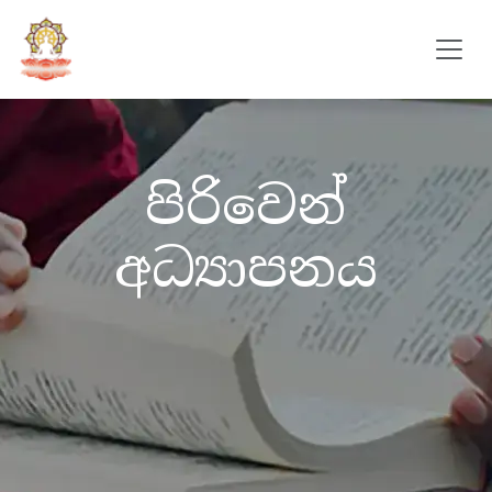
පිරිවෙන්
අධ්‍යාපනය