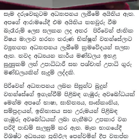
සෑම දරුවෙකුටම අධ්‍යාපනය ලැබීමේ අයිතිය ඇත.
අපගේ ආරාමයේදී එම අයිතිය තහවුරු වීම
බැරෑරුම් ලෙස සලකන ලද අතර පිරිවෙන් ජාතික
විෂය මාලාව හරහා තරුණ භික්ෂූන් වහන්සේලාට
ව්‍යුහගත අධ්‍යාපනය ලැබීමේ ක්‍රමවේදයන් සලසා
ඇත. තවද අධ්‍යයන කාර්ය මණ්ඩලය ඉහළ
සුදුසුකම් ලත් උපාධිධාරී සහ පශ්චාත් උපාධි ගුරු
මණ්ඩලයකින් සැදුම් ලද්දකි.
පිරිවෙන් අධ්‍යාපනය ලබන සිසුන්ට බුදුන්
වහන්සේගේ ඉගැන්වීම් පිළිබඳ ගැඹුරු අවබෝධයක්
මෙන්ම අපගේ භාෂා, සාහිත්‍යය, සංස්කෘතිය,
සම්ප්‍රදායන්, ඉතිහාසය සහ උරුමයන් පිළිබඳ
ගැඹුරු අවබෝධයක් ලබා ගැනීමට උපකාර වන
පරිදි පාඩම් සැලසුම් කර ඇත. මෑත භාගයේදී
විශිෂ්ට අධ්‍යයන ප්‍රතිඵල පෙන්වමින් දීප ව්‍යාප්ත