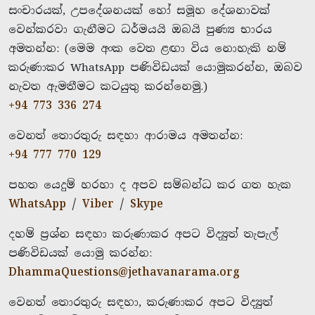
සංචාරයක්, උපදේශනයක් හෝ සමූහ දේශනාවක්
වෙන්කරවා ගැනීමට ධර්මයයි ඔබයි පුණ්‍ය භාරය
අමතන්න: (මෙම අංක වෙත ළඟා විය නොහැකි නම්
කරුණාකර WhatsApp පණිවිඩයක් යොමුකරන්න, ඔබව
නැවත ඇමතීමට කටයුතු කරන්නෙමු.)
+94 773 336 274
වෙනත් තොරතුරු සඳහා ආරාමය අමතන්න:
+94 777 770 129
පහත යෙදුම් හරහා ද අපව සම්බන්ධ කර ගත හැක
WhatsApp
/
Viber
/
Skype
දහම් ප්‍රශ්න සඳහා කරුණාකර අපට විද්‍යුත් තැපැල්
පණිවිඩයක් යොමු කරන්න:
DhammaQuestions@jethavanarama.org
වෙනත් තොරතුරු සඳහා, කරුණාකර අපට විද්‍යුත්