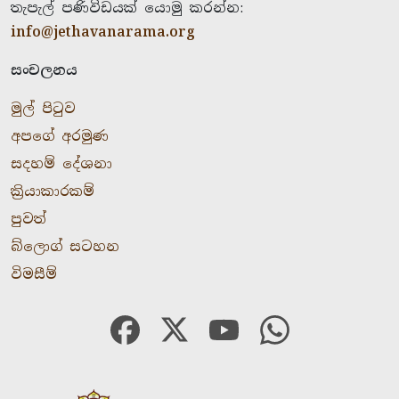
තැපැල් පණිවිඩයක් යොමු කරන්න:
info@jethavanarama.org
සංචලනය
මුල් පිටුව
අපගේ අරමුණ
සදහම් දේශනා
ක්‍රියාකාරකම්
පුවත්
බ්ලොග් සටහන
විමසීම්